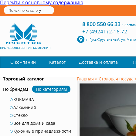
Перейти к основному содержанию
8 800 550 66 33
-
беспла
+7 (49241) 2-16-72
г. Гусь-Хрустальный, ул. Маяк
ПРОИЗВОДСТВЕННАЯ КОМПАНИЯ
Каталог
О компании
Доставка и оплата
Н
Торговый каталог
Главная
>
Столовая посуда
По брендам
По категориям
KUKMARA
Алюминий
Стекло
Все для дома и сада
Кухонные принадлежности