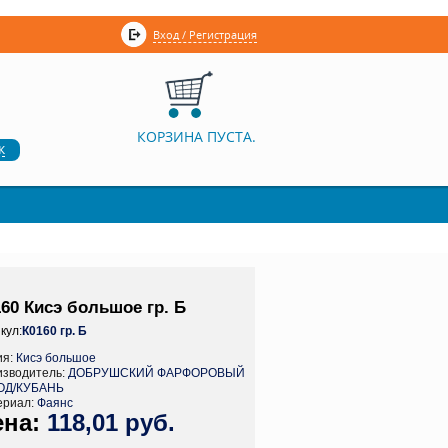
Вход / Регистрация
КОРЗИНА ПУСТА.
к
60 Кисэ большое гр. Б
кул:
К0160 гр. Б
ия:
Кисэ большое
изводитель:
ДОБРУШСКИЙ ФАРФОРОВЫЙ
ОД/КУБАНЬ
ериал:
Фаянс
118,01 руб.