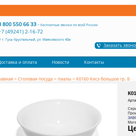
8 800 550 66 33
-
бесплатные звонки по всей России
+7 (49241) 2-16-72
г. Гусь-Хрустальный, ул. Маяковского 40а
Заказать звоно
Доставка и оплата
Новости
Контакты
лавная
>
Столовая посуда
>
пиалы
>
К0160 Кисэ большое гр. Б
К01
Арти
Сер
Про
ЗАВ
Мат