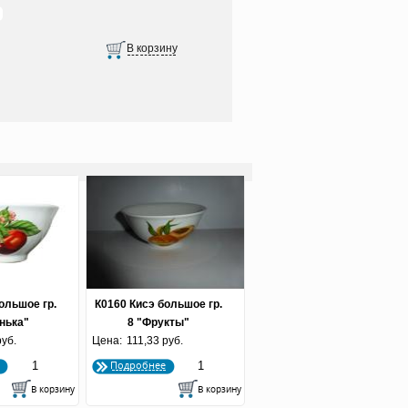
ольшое гр.
К0160 Кисэ большое гр.
нька"
8 "Фрукты"
руб.
Цена:
111,33 руб.
Подробнее