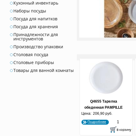
Кухонный инвентарь
Наборы посуды
Посуда для напитков
Посуда для хранения
Принадлежности для
инструментов
Производство упаковки
Столовая посуда
Столовые приборы
Товары для ванной комнаты
Q4655 Тарелка
обеденная PAMPILLE
Цена:
WHITE 25 см
206,90 руб.
Подробнее