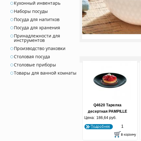
Кухонный инвентарь
Наборы посуды
Посуда для напитков
Посуда для хранения
Принадлежности для
инструментов
Производство упаковки
Столовая посуда
Столовые приборы
Товары для ванной комнаты
Q4620 Тарелка
десертная PAMPILLE
Цена:
BLACK 19 см
186,64 руб.
Подробнее