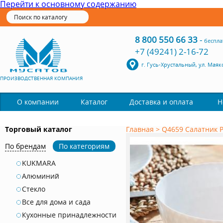
Перейти к основному содержанию
8 800 550 66 33
-
беспла
+7 (49241) 2-16-72
г. Гусь-Хрустальный, ул. Маяк
ПРОИЗВОДСТВЕННАЯ КОМПАНИЯ
Каталог
О компании
Доставка и оплата
Н
Торговый каталог
Главная
>
Q4659 Салатник P
По брендам
По категориям
KUKMARA
Алюминий
Стекло
Все для дома и сада
Кухонные принадлежности