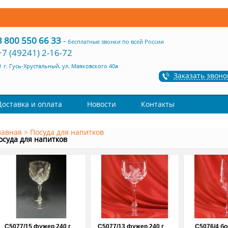
8 800 550 66 33
-
бесплатные звонки по всей России
+7 (49241) 2-16-72
г. Гусь-Хрустальный, ул. Маяковского 40а
Заказать звоно
Доставка и оплата
Новости
Контакты
лавная
>
Посуда для напитков
осуда для напитков
С5077/15 фужер 240 г
С5077/13 фужер 240 г
С5076/4 бо