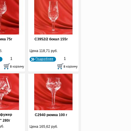
мка 75г
С3952/2 бокал 155г
б.
Цена
118,71 руб.
Подробнее
 фужер
С2940 рюмка 100 г
" 280г
уб.
Цена
165,62 руб.