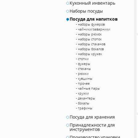
Кухонный инвентарь
Наборы посуды
Посуда для напитков
наборы фужеров
чайники/заварники
наборы рюмок
наборы стопок
наборы стаканов
наборы бокалов
наборы кружек
стопки
фужеры
стаканы
рюмки
кувшины
прочее
чайные пары
кружки
декантеры
бокалы
графины
Посуда для хранения
Принадлежности для
инструментов
Производство упаковки